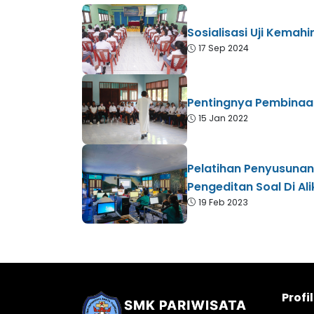
Sosialisasi Uji Kemah
17 Sep 2024
Pentingnya Pembinaan
15 Jan 2022
Pelatihan Penyusuna
Pengeditan Soal Di Al
19 Feb 2023
Profi