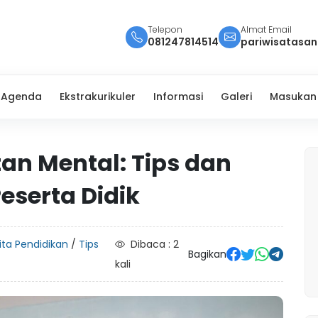
Telepon
Almat Email
081247814514
pariwisatasa
Agenda
Ekstrakurikuler
Informasi
Galeri
Masukan
an Mental: Tips dan
eserta Didik
ita Pendidikan
/
Tips
Dibaca : 2
Bagikan
kali