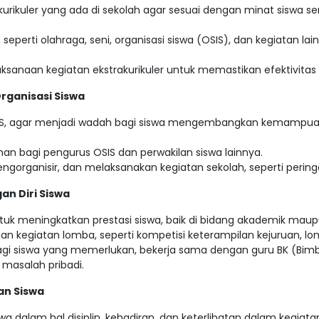
rikuler yang ada di sekolah agar sesuai dengan minat siswa s
r, seperti olahraga, seni, organisasi siswa (OSIS), dan kegiat
ksanaan kegiatan ekstrakurikuler untuk memastikan efektivitas d
ganisasi Siswa
SIS, agar menjadi wadah bagi siswa mengembangkan kemampua
n bagi pengurus OSIS dan perwakilan siswa lainnya.
ganisir, dan melaksanakan kegiatan sekolah, seperti peringata
n Diri Siswa
ntuk meningkatkan prestasi siswa, baik di bidang akademik ma
kegiatan lomba, seperti kompetisi keterampilan kejuruan, lom
gi siswa yang memerlukan, bekerja sama dengan guru BK (Bimbi
 masalah pribadi.
an Siswa
dalam hal disiplin, kehadiran, dan keterlibatan dalam kegiatan