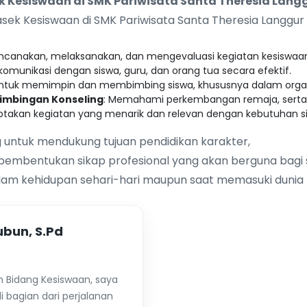
Kesiswaan di SMK Pariwisata Santa Theresia Lang
ek Kesiswaan di SMK Pariwisata Santa Theresia Langgur 
canakan, melaksanakan, dan mengevaluasi kegiatan kesiswaan 
omunikasi dengan siswa, guru, dan orang tua secara efektif.
ntuk memimpin dan membimbing siswa, khususnya dalam organ
Bimbingan Konseling
: Memahami perkembangan remaja, sert
takan kegiatan yang menarik dan relevan dengan kebutuhan si
 untuk mendukung tujuan pendidikan karakter,
pembentukan sikap profesional yang akan berguna bagi 
alam kehidupan sehari-hari maupun saat memasuki dunia k
ubun, S.Pd
h Bidang Kesiswaan, saya
 bagian dari perjalanan