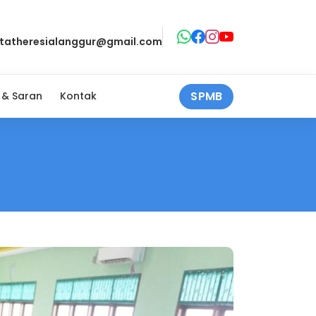
ntatheresialanggur@gmail.com
SPMB
 & Saran
Kontak