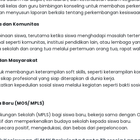
ali kelas dan guru bimbingan konseling untuk membahas perk
an menyusun laporan berkala tentang perkembangan kesiswaan
a dan Komunitas
inaan siswa, terutama ketika siswa menghadapi masalah terte
al seperti komunitas, institusi pendidikan lain, atau lembaga y
 sekolah dan orang tua melalui pertemuan orang tua, rapat wali 
 dan Masyarakat
 membangun keterampilan soft skills, seperti keterampilan komu
sikap profesional yang siap diterapkan di dunia kerja.
 kepedulian sosial siswa melalui kegiatan seperti bakti sosia
a Baru (MOS/ MPLS)
kungan Sekolah (MPLS) bagi siswa baru, bekerja sama dengan O
if dan memperkenalkan budaya sekolah kepada siswa baru.
secara positif, mengedukasi, dan bebas dari perpeloncoan.