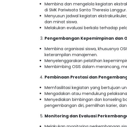
Membina dan mengelola kegiatan ekstraku
di SMK Pariwisata Santa Theresia Langgur.
Menyusun jadwal kegiatan ekstrakurikule
dan minat siswa.
Melakukan evaluasi berkala terhadap pela
Pengembangan Kepemimpinan dan Or
Membina organisasi siswa, khususnya O
keterampilan manajemen.
Menyelenggarakan pelatihan kepemimpina
Membimbing OSIS dalam merancang, mengor
Pembinaan Prestasi dan Pengembanga
Memfasilitasi kegiatan yang bertujuan u
Mengadakan atau mendukung pelaksanaan 
Menyediakan bimbingan dan konseling ba
pengembangan diri, pemilihan karier, dan
Monitoring dan Evaluasi Perkembang
Melakukan monitoring perkembangan siswa 