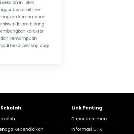
i sekolah ini. SMK
Langgur berkomitmen
mbangkan kemampuan
s siswa dalam bidang
ngembangkan karakter
al, dan kemampuan
jadi bekal penting bagi
l Sekolah
Link Penting
 Sekolah
Dapodikdasmen
Tenaga Kependidikan
Informasi GTK