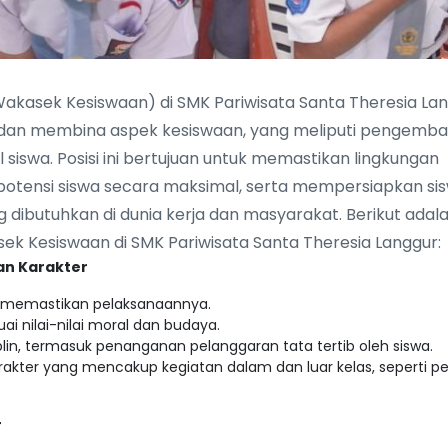
Wakasek Kesiswaan) di SMK Pariwisata Santa Theresia La
a dan membina aspek kesiswaan, yang meliputi pengemb
al siswa. Posisi ini bertujuan untuk memastikan lingkungan
otensi siswa secara maksimal, serta mempersiapkan si
 dibutuhkan di dunia kerja dan masyarakat. Berikut adal
ek Kesiswaan di SMK Pariwisata Santa Theresia Langgur:
an Karakter
n memastikan pelaksanaannya.
i nilai-nilai moral dan budaya.
in, termasuk penanganan pelanggaran tata tertib oleh siswa.
er yang mencakup kegiatan dalam dan luar kelas, seperti pend
r