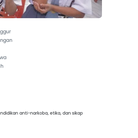
nggur
angan
swa
ah
idikan anti-narkoba, etika, dan sikap