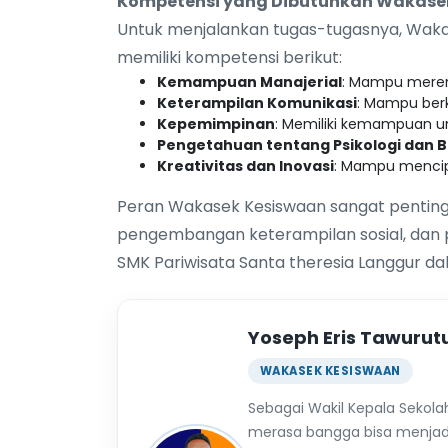
Kompetensi yang Dibutuhkan Wakasek 
Untuk menjalankan tugas-tugasnya, Wakas
memiliki kompetensi berikut:
Kemampuan Manajerial
: Mampu meren
Keterampilan Komunikasi
: Mampu berk
Kepemimpinan
: Memiliki kemampuan u
Pengetahuan tentang Psikologi dan 
Kreativitas dan Inovasi
: Mampu mencip
Peran Wakasek Kesiswaan sangat penting
pengembangan keterampilan sosial, dan 
SMK Pariwisata Santa theresia Langgur d
Yoseph Eris Tawurut
WAKASEK KESISWAAN
Sebagai Wakil Kepala Sekola
merasa bangga bisa menjadi