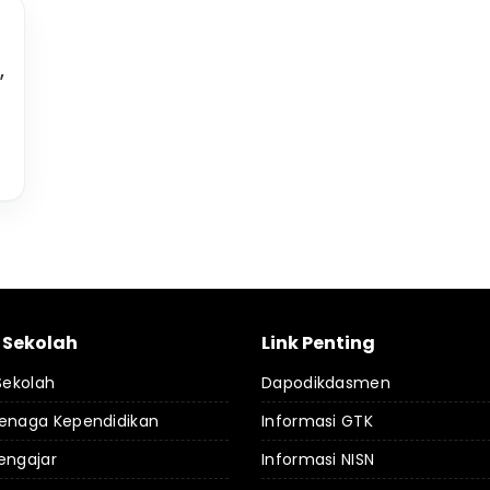
,
l Sekolah
Link Penting
 Sekolah
Dapodikdasmen
Tenaga Kependidikan
Informasi GTK
engajar
Informasi NISN