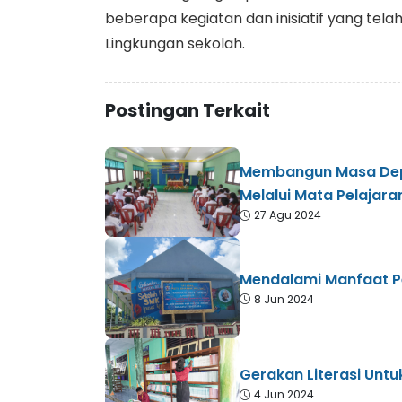
beberapa kegiatan dan inisiatif yang tel
Lingkungan sekolah.
Postingan Terkait
Membangun Masa Dep
Melalui Mata Pelajara
27 Agu 2024
Mendalami Manfaat P
8 Jun 2024
Gerakan Literasi Untu
4 Jun 2024