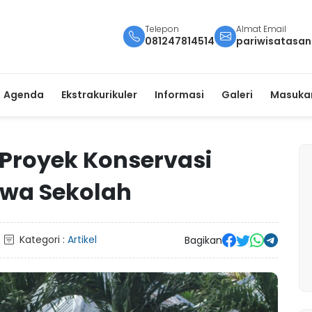
Telepon
Almat Email
081247814514
pariwisatasa
Agenda
Ekstrakurikuler
Informasi
Galeri
Masukan
 Proyek Konservasi
swa Sekolah
Kategori :
Artikel
Bagikan