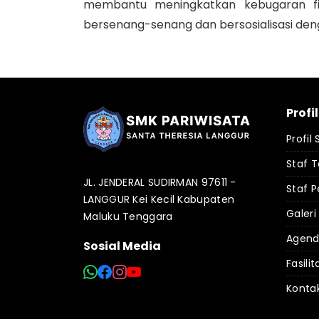
membantu meningkatkan kebugaran fi
bersenang-senang dan bersosialisasi d
Profi
Profil
Staf 
JL. JENDERAL SUDIRMAN 97611 -
Staf P
LANGGUR Kei Kecil Kabupaten
Galeri
Maluku Tenggara
Agen
Sosial Media
Fasilit
Konta