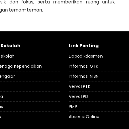
sik dan fokus, serta memberikan ruang untuk
engan teman-teman.
l Sekolah
Link Penting
 Sekolah
Dapodikdasmen
Tenaga Kependidikan
Informasi GTK
engajar
Informasi NISN
Verval PTK
da
Verval PD
as
PMP
k
Absensi Online